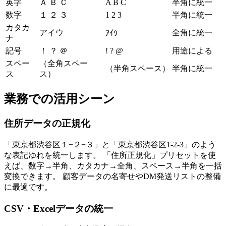
英字
Ａ Ｂ Ｃ
A B C
半角に統一
数字
１ ２ ３
1 2 3
半角に統一
カタカ
アイウ
全角に統一
ｱｲｳ
ナ
記号
！ ？ ＠
! ? @
用途による
スペー
（全角スペー
（半角スペース）
半角に統一
ス
ス）
業務での活用シーン
住所データの正規化
「東京都渋谷区１−２−３」と「東京都渋谷区1-2-3」のよう
な表記ゆれを統一します。 「住所正規化」プリセットを使
えば、数字→半角、カタカナ→全角、スペース→半角を一括
変換できます。 顧客データの名寄せやDM発送リストの整備
に最適です。
CSV・Excelデータの統一