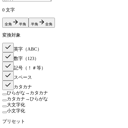
0
文字
全角
半角
半角
全角
変換対象
英字（ABC）
数字（123）
記号（！＃等）
スペース
カタカナ
ひらがな→カタカナ
カタカナ→ひらがな
大文字化
小文字化
プリセット