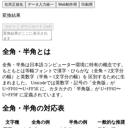
住所正規化
データ入力統一
Web制作用
印刷用
変換結果
コピー
ダウンロード (.txt)
全角・半角とは
全角・半角は日本語コンピューター環境に特有の概念です。
もともとは等幅フォントで漢字・ひらがな（全角 = 2文字分
の幅）と英数字（半角 = 1文字分の幅）を 区別するために生
まれました。 Unicodeでは英数字・記号の「全角版」が
U+FF01〜U+FF5E に、カタカナの「半角版」が U+FF65〜
U+FF9F に定義されています。
全角・半角の対応表
文字種
全角の例
半角の例
一般的な推奨