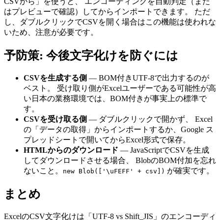
CSVから」を使うと、 エンコーディングを自動判定（また
はプレビューで確認）してからインポートできます。 ただ
し、ダブルクリックでCSVを開く場合はこの機能は使われな
いため、注意が必要です。
予防策: 今後文字化けを防ぐには
CSVを生成する側
— BOM付きUTF-8で出力するのが
ベスト。 受け取り側がExcelユーザーである可能性が高
い日本の業務環境では、BOM付きが事実上の標準で
す。
CSVを受け取る側
— ダブルクリックで開かず、 Excel
の「データの取得」からインポートするか、Google ス
プレッドシートで開いてからExcel形式で保存。
HTMLからのダウンロード
— JavaScriptでCSVを生成
してダウンロードさせる場合、 BlobのBOM付加を忘れ
ないこと。
が確実です。
new Blob(['\uFEFF' + csv])
まとめ
ExcelのCSV文字化けは「UTF-8 vs Shift_JIS」のエンコーディ