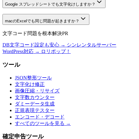
Google スプレッドシートでも文字化けしますか？
macのExcelでも同じ問題が起きますか？
文字コード問題を根本解決
PR
DB文字コード設定も安心 → シンレンタルサーバー
WordPress対応 → ロリポップ！
ツール
JSON整形ツール
文字化け修正
画像圧縮・リサイズ
文字数カウンター
ダミーデータ生成
正規表現テスター
エンコード・デコード
すべてのツールを見る →
確定申告ツール