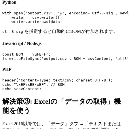
Python
with open('output.csv', 'w', encoding='utf-8-sig', newl
    writer = csv.writer(f)

    writer.writerows(data)
を指定すると自動的にBOMが付加されます。
utf-8-sig
JavaScript / Node.js
const BOM = '\uFEFF';

fs.writeFileSync('output.csv', BOM + csvContent, 'utf8'
PHP
header('Content-Type: text/csv; charset=UTF-8');

echo "\xEF\xBB\xBF"; // BOM

echo $csvContent;
解決策③: Excelの「データの取得」機
能を使う
Excel 2016以降では、「データ」タブ →「テキストまたは