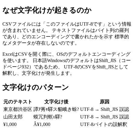
なぜ文字化けが起きるのか
CSVファイルには「このファイルはUTF-8です」という情報
が含まれていません。 テキストファイルはバイト列の羅列
であり、どのエンコーディングで書かれたかを示す 標準的
なメタデータが存在しないのです。
ExcelはCSVを開く際に、OSのデフォルトエンコーディング
を使います。 日本語WindowsのデフォルトはShift_JIS（コー
ドページ932）であるため、 UTF-8のCSVをShift_JISとして
解釈し、文字化けが発生します。
文字化けのパターン
元のテキスト
文字化け後
原因
東京都渋谷区
譚ｱ莠ｬ驛ス貂峨き蜍?
UTF-8 → Shift_JIS 誤認
山田太郎
蟆冗判螟ｪ驛?
UTF-8 → Shift_JIS 誤認
¥1,000
Â¥1,000
UTF-8バイトの誤解釈